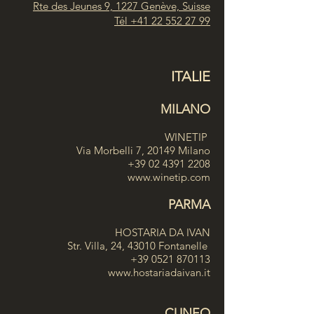
Rte des Jeunes 9, 1227 Genève, Suisse
Tél
+41 22 552 27 99
ITALIE
MILANO
WINETIP
Via Morbelli 7, 20149 Milano
+39 02 4391 2208
www.winetip.com
PARMA
HOSTARIA DA IVAN
Str. Villa, 24, 43010 Fontanelle
+39 0521 870113
www.hostariadaivan.it
CUNEO