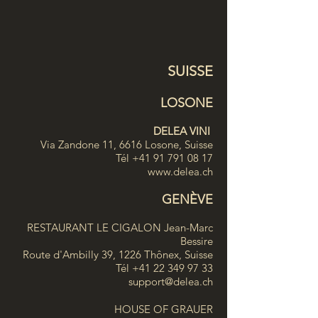
SUISSE
LOSONE
DELEA VINI
Via Zandone 11, 6616 Losone, Suisse
Tél +41 91 791 08 17
www.delea.ch
GENÈVE
RESTAURANT LE CIGALON Jean-Marc
Bessire
Route d'Ambilly 39, 1226 Thônex, Suisse
Tél +41 22 349 97 33
support@delea.ch
HOUSE OF GRAUER