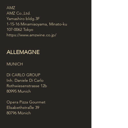
AMZ
AMZ Co.,Ltd.
Yamashiro bldg.3F
1-15-16 Minamiaoyama, Minato-ku
107-0062
Tokyo
https://www.amzwine.co.jp/
ALLEMAGNE
MUNICH
DI CARLO GROUP
Inh. Daniele Di Carlo
Rothwiesenstrasse 12b
80995 Munich
Opera Pizza Gourmet
Elisabethstraße 39
80796 Münich