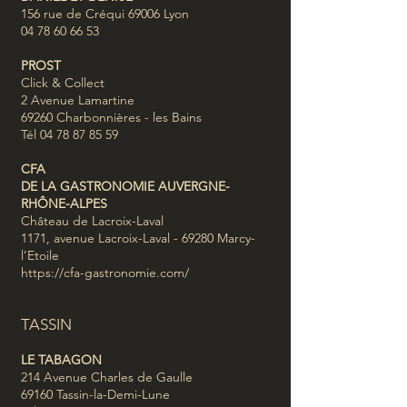
156 rue de Créqui 69006 Lyon
04 78 60 66 53
PROST
Click & Collect
2 Avenue Lamartine
69260 Charbonnières - les Bains
Tél 04 78 87 85 59
CFA
DE LA GASTRONOMIE AUVERGNE-
RHÔNE-ALPES
Château de Lacroix-Laval
1171, avenue Lacroix-Laval - 69280 Marcy-
l’Etoile
https://cfa-gastronomie.com/
TASSIN
LE TABAGON
214 Avenue Charles de Gaulle
69160 Tassin-la-Demi-Lune