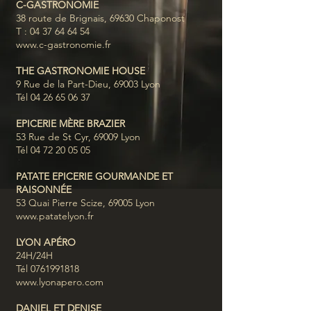
C-GASTRONOMIE
38 route de Brignais, 69630 Chaponost
T :
04 37 64 64 54
www.c-gastronomie.fr
THE GASTRONOMIE HOUSE
9 Rue de la Part-Dieu, 69003 Lyon
Tél
04 26 65 06 37
EPICERIE MÈRE BRAZIER
53 Rue de St Cyr, 69009 Lyon
Tél
04 72 20 05 05
PATATE EPICERIE GOURMANDE ET
RAISONNÉE
53 Quai Pierre Scize, 69005 Lyon
www.patatelyon.fr
LYON APÉRO
24H/24H
Tél
0761991818
www.lyonapero.com
DANIEL ET DENISE