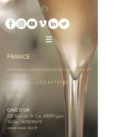
Iniciar sesión
FRANCE
INFO@CHAMPAGNEMARGUERITEGUY
OT.COM
CALL US:
+33 611915516
LYON
CAVE D’OR
120 Rue de St Cyr, 69009 Lyon
Tél/fax
0478338675
www.cave-dor.fr