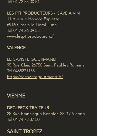
Tél
04 72 38 00 54
LES PTI’PRODUCTEURS - CAVE À VIN
11 Avenue Honoré Esplette,
69160 Tassin-la-Demi-Lune
Tél
04 74 26 09 58
www.lesptiproducteurs.fr
VALEN
CE
LE CAVISTE GOURMAND
95 Rue Clair, 26750 Saint Paul lès Romans
Tél
0468271155
https://lecavistegourmand.fr/
VIENNE
DECLERCK TRAITEUR
28 Rue Francisque Bonnier, 38217 Vienne
Tél
04 74 78 37 50
SAINT TROPEZ