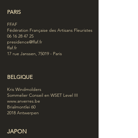
PARIS
FFAF
Fédération Française des Artisans Fleuristes
06 16 28 47 25
presidence@ffaf.fr
ffaf.fr
17 rue Janssen, 75019 - Paris
BELGIQUE
Kris Windmolders
Sommelier Conseil en WSET Level III
www.anverres.be
Brialmontlei 60
2018 Antwerpen
JAPON