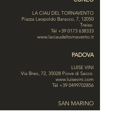
LA CIAU DEL TORNAVENTO
Piazza Leopoldo Baracco, 7, 12050
Treiso
Tél
+39 0173 638333
www.laciaudeltornavento.it
PADOVA
LUISE VINI
Via Breo, 72, 35028 Piove di Sacco
www.luisevini.com
Tél
+39 0499702856
SAN MARINO
SEAFOOD TECHNOLOGY Equipment
Srl
Via Guardia del Consiglio n.15 47899
Repubblica di San Marino