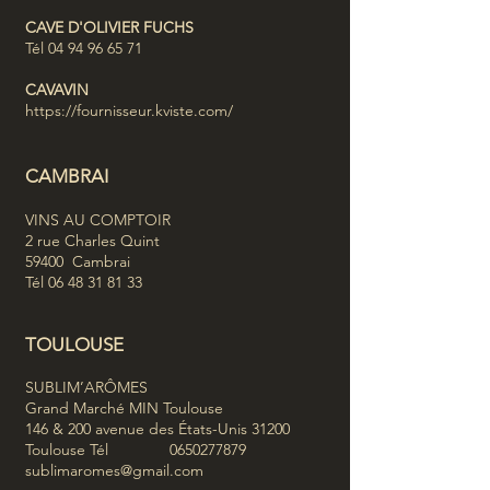
CAVE D'OLIVIER FUCHS
Tél
04 94 96 65 71
CAVAVIN
https://fournisseur.kviste.com/
CAMBRAI
VINS AU COMPTOIR
2 rue Charles Quint
59400 Cambrai
Tél
06 48 31 81 33
TO
ULOUS
E
SUBLIM’ARÔMES
Grand Marché MIN Toulouse
146 & 200 avenue des États-Unis 31200
Toulouse Tél 0650277879
sublimaromes@gmail.com